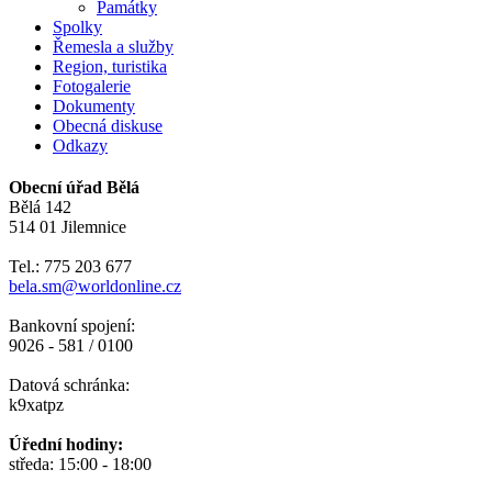
Památky
Spolky
Řemesla a služby
Region, turistika
Fotogalerie
Dokumenty
Obecná diskuse
Odkazy
Obecní úřad Bělá
Bělá 142
514 01 Jilemnice
Tel.: 775 203 677
bela.sm@worldonline.cz
Bankovní spojení:
9026 - 581 / 0100
Datová schránka:
k9xatpz
Úřední hodiny:
středa: 15:00 - 18:00