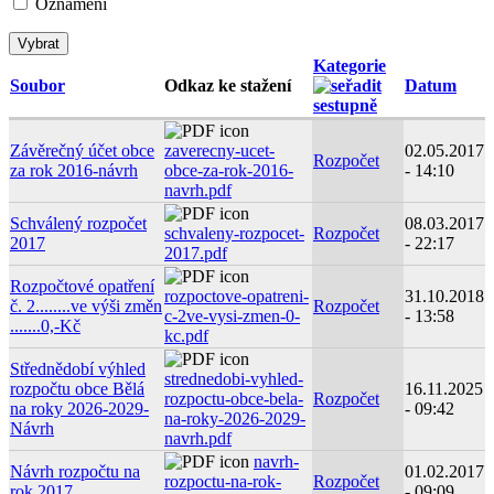
Oznámení
Kategorie
Soubor
Odkaz ke stažení
Datum
Závěrečný účet obce
zaverecny-ucet-
02.05.2017
Rozpočet
za rok 2016-návrh
obce-za-rok-2016-
- 14:10
navrh.pdf
Schválený rozpočet
08.03.2017
schvaleny-rozpocet-
Rozpočet
2017
- 22:17
2017.pdf
Rozpočtové opatření
rozpoctove-opatreni-
31.10.2018
č. 2........ve výši změn
Rozpočet
c-2ve-vysi-zmen-0-
- 13:58
.......0,-Kč
kc.pdf
Střednědobí výhled
strednedobi-vyhled-
rozpočtu obce Bělá
16.11.2025
rozpoctu-obce-bela-
Rozpočet
na roky 2026-2029-
- 09:42
na-roky-2026-2029-
Návrh
navrh.pdf
navrh-
Návrh rozpočtu na
01.02.2017
rozpoctu-na-rok-
Rozpočet
rok 2017
- 09:09