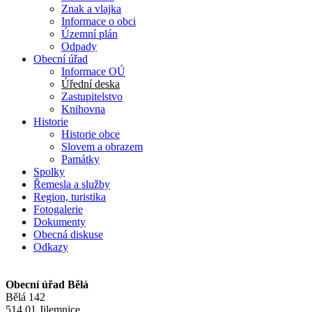
Znak a vlajka
Informace o obci
Územní plán
Odpady
Obecní úřad
Informace OÚ
Úřední deska
Zastupitelstvo
Knihovna
Historie
Historie obce
Slovem a obrazem
Památky
Spolky
Řemesla a služby
Region, turistika
Fotogalerie
Dokumenty
Obecná diskuse
Odkazy
Obecní úřad Bělá
Bělá 142
514 01 Jilemnice