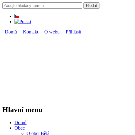
Přejít k hlavnímu obsahu
Hledat
Vyhledávání
Domů
Kontakt
O webu
Přihlásit
Hlavní menu
Hlavní menu
Domů
Obec
O obci Bělá