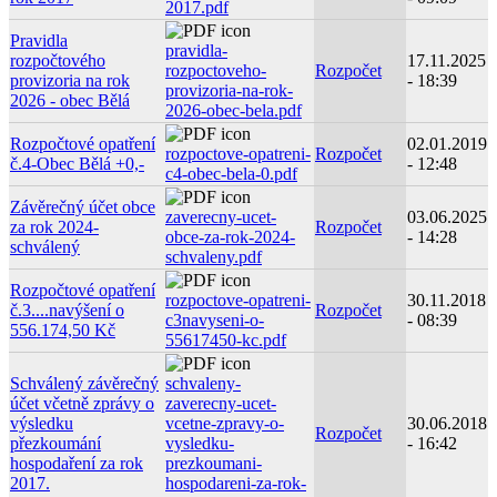
2017.pdf
Pravidla
pravidla-
rozpočtového
17.11.2025
rozpoctoveho-
Rozpočet
provizoria na rok
- 18:39
provizoria-na-rok-
2026 - obec Bělá
2026-obec-bela.pdf
Rozpočtové opatření
02.01.2019
rozpoctove-opatreni-
Rozpočet
č.4-Obec Bělá +0,-
- 12:48
c4-obec-bela-0.pdf
Závěrečný účet obce
zaverecny-ucet-
03.06.2025
za rok 2024-
Rozpočet
obce-za-rok-2024-
- 14:28
schválený
schvaleny.pdf
Rozpočtové opatření
rozpoctove-opatreni-
30.11.2018
č.3....navýšení o
Rozpočet
c3navyseni-o-
- 08:39
556.174,50 Kč
55617450-kc.pdf
Schválený závěrečný
schvaleny-
účet včetně zprávy o
zaverecny-ucet-
výsledku
vcetne-zpravy-o-
30.06.2018
Rozpočet
přezkoumání
vysledku-
- 16:42
hospodaření za rok
prezkoumani-
2017.
hospodareni-za-rok-