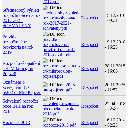
2017.pdf
Střednědobý výhled
strednedoby-vyhled-
rozpočtu obce na rok
15.12.2016
rozpoctu-obce-na-
Rozpočet
2017-2021.
- 09:21
rok-2017-2021-
SCHVÁLENÝ
schvaleny.pdf
Pravidla
pravidla-
rozpočtového
19.12.2018
rozpoctoveho-
Rozpočet
provizoria na rok
- 16:23
provizoria-na-rok-
2019
2018-navrh.pdf
Rozpočtové opatření
rozpoctove-opatreni-
28.11.2018
č.4- Mikroregion
Rozpočet
c4-mikroregion-
- 16:06
Pojizeří
pojizeri.pdf
Oznámení o
2025-
20.11.2025
zveřejnění RO
Rozpočet
mro-pojizeri.pdf
- 11:52
5/2025 - Mro Pojizeří
Schválený rozpočet
schvaleny-rozpocet-
25.04.2018
obce Bělá na rok
Rozpočet
obce-bela-na-rok-
- 22:49
2018
2018.pdf
16.10.2014
Rozpočet 2013
Rozpočet
rozpocet-2013.pdf
- 02:23