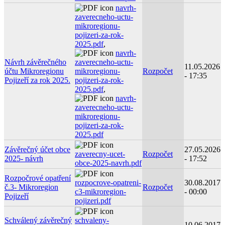
navrh-
zaverecneho-uctu-
mikroregionu-
pojizeri-za-rok-
2025.pdf
,
navrh-
Návrh závěrečného
zaverecneho-uctu-
11.05.2026
účtu Mikroregionu
mikroregionu-
Rozpočet
- 17:35
Pojizeří za rok 2025.
pojizeri-za-rok-
2025.pdf
,
navrh-
zaverecneho-uctu-
mikroregionu-
pojizeri-za-rok-
2025.pdf
Závěrečný účet obce
27.05.2026
zaverecny-ucet-
Rozpočet
2025- návrh
- 17:52
obce-2025-navrh.pdf
Rozpočrové opatření
rozpocrove-opatreni-
30.08.2017
č.3- Mikroregion
Rozpočet
c3-mikroregion-
- 00:00
Pojizeří
pojizeri.pdf
Schválený závěrečný
schvaleny-
10.06.2017