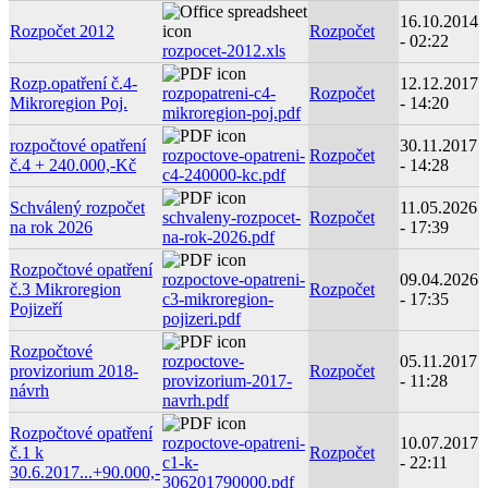
16.10.2014
Rozpočet 2012
Rozpočet
- 02:22
rozpocet-2012.xls
Rozp.opatření č.4-
12.12.2017
rozpopatreni-c4-
Rozpočet
Mikroregion Poj.
- 14:20
mikroregion-poj.pdf
rozpočtové opatření
30.11.2017
rozpoctove-opatreni-
Rozpočet
č.4 + 240.000,-Kč
- 14:28
c4-240000-kc.pdf
Schválený rozpočet
11.05.2026
schvaleny-rozpocet-
Rozpočet
na rok 2026
- 17:39
na-rok-2026.pdf
Rozpočtové opatření
rozpoctove-opatreni-
09.04.2026
č.3 Mikroregion
Rozpočet
c3-mikroregion-
- 17:35
Pojizeří
pojizeri.pdf
Rozpočtové
rozpoctove-
05.11.2017
provizorium 2018-
Rozpočet
provizorium-2017-
- 11:28
návrh
navrh.pdf
Rozpočtové opatření
rozpoctove-opatreni-
10.07.2017
č.1 k
Rozpočet
c1-k-
- 22:11
30.6.2017...+90.000,-
306201790000.pdf