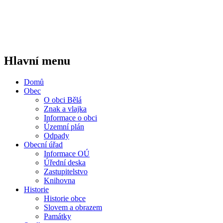
Hlavní menu
Domů
Obec
O obci Bělá
Znak a vlajka
Informace o obci
Územní plán
Odpady
Obecní úřad
Informace OÚ
Úřední deska
Zastupitelstvo
Knihovna
Historie
Historie obce
Slovem a obrazem
Památky