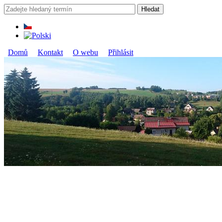
Přejít k hlavnímu obsahu
Hledat
Vyhledávání
Domů
Kontakt
O webu
Přihlásit
Hlavní menu