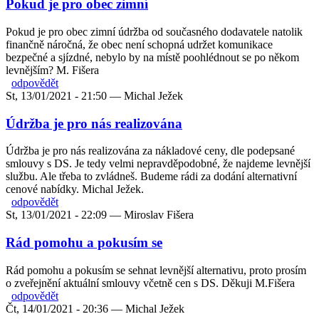
Pokud je pro obec zimní
Pokud je pro obec zimní údržba od současného dodavatele natolik
finančně náročná, že obec není schopná udržet komunikace
bezpečné a sjízdné, nebylo by na místě poohlédnout se po někom
levnějším? M. Fišera
odpovědět
St, 13/01/2021 - 21:50 —
Michal Ježek
Údržba je pro nás realizována
Údržba je pro nás realizována za nákladové ceny, dle podepsané
smlouvy s DS. Je tedy velmi nepravděpodobné, že najdeme levnější
službu. Ale třeba to zvládneš. Budeme rádi za dodání alternativní
cenové nabídky. Michal Ježek.
odpovědět
St, 13/01/2021 - 22:09 —
Miroslav Fišera
Rád pomohu a pokusím se
Rád pomohu a pokusím se sehnat levnější alternativu, proto prosím
o zveřejnění aktuální smlouvy včetně cen s DS. Děkuji M.Fišera
odpovědět
Čt, 14/01/2021 - 20:36 —
Michal Ježek