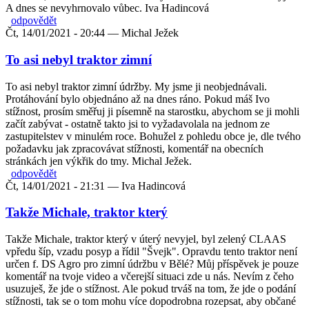
A dnes se nevyhrnovalo vůbec. Iva Hadincová
odpovědět
Čt, 14/01/2021 - 20:44 —
Michal Ježek
To asi nebyl traktor zimní
To asi nebyl traktor zimní údržby. My jsme ji neobjednávali.
Protáhování bylo objednáno až na dnes ráno. Pokud máš Ivo
stížnost, prosím směřuj ji písemně na starostku, abychom se ji mohli
začít zabývat - ostatně takto jsi to vyžadavolala na jednom ze
zastupitelstev v minulém roce. Bohužel z pohledu obce je, dle tvého
požadavku jak zpracovávat stížnosti, komentář na obecních
stránkách jen výkřik do tmy. Michal Ježek.
odpovědět
Čt, 14/01/2021 - 21:31 —
Iva Hadincová
Takže Michale, traktor který
Takže Michale, traktor který v úterý nevyjel, byl zelený CLAAS
vpředu šíp, vzadu posyp a řídil "Švejk". Opravdu tento traktor není
určen f. DS Agro pro zimní údržbu v Bělé? Můj příspěvek je pouze
komentář na tvoje video a včerejší situaci zde u nás. Nevím z čeho
usuzuješ, že jde o stížnost. Ale pokud trváš na tom, že jde o podání
stížnosti, tak se o tom mohu více dopodrobna rozepsat, aby občané