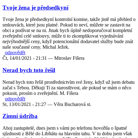
Tvoje žena je předsedkyní
Tvoje žena je předsedkyní kontrolní komise, takže jistě má přehled o
smlouvách, které jsou platné. Pokud to neví, můžete se zastavit na
obci a podívat se na ni. Jinak bych úplně nedoporučoval kompletní
zveřejnění celé smlouvy, může ti to zkomplikovat vyjednávání
nejvýhodnější ceny, když potencionální dodavatel služby bude znát
naše současné ceny. Michal Ježek.
odpovědět
Čt, 14/01/2021 - 21:31 —
Miroslav Fišera
Nerad bych toto řešil
Nerad bych toto řešil prostřednictvím své ženy, když už jsem debatu
začal s Tebou. Děkuji Ti za starostlivost, ale pokud se mám o něco
pokusit, prosím o zveřejnění. M. Fišera
odpovědět
St, 13/01/2021 - 21:27 —
Věra Bucharová st.
Zimní údržba
Ahoj zastupitelé, dnes jsem s vámi po telefonu hovořila o špatné
sjízdnosti z Bělé do Libštátu na hlavním tahu. V tu dobu jsem však