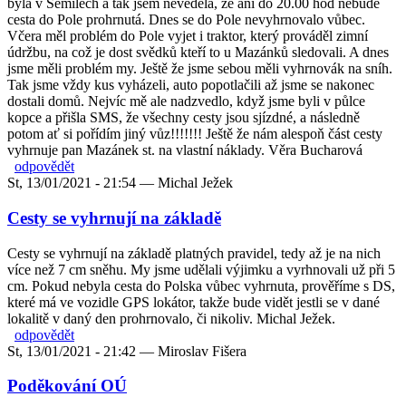
byla v Semilech a tak jsem nevěděla, že ani do 20.00 hod nebude
cesta do Pole prohrnutá. Dnes se do Pole nevyhrnovalo vůbec.
Včera měl problém do Pole vyjet i traktor, který prováděl zimní
údržbu, na což je dost svědků kteří to u Mazánků sledovali. A dnes
jsme měli problém my. Ještě že jsme sebou měli vyhrnovák na sníh.
Tak jsme vždy kus vyházeli, auto popotlačili až jsme se nakonec
dostali domů. Nejvíc mě ale nadzvedlo, když jsme byli v půlce
kopce a přišla SMS, že všechny cesty jsou sjízdné, a následně
potom ať si pořídím jiný vůz!!!!!!! Ještě že nám alespoň část cesty
vyhrnuje pan Mazánek st. na vlastní náklady. Věra Bucharová
odpovědět
St, 13/01/2021 - 21:54 —
Michal Ježek
Cesty se vyhrnují na základě
Cesty se vyhrnují na základě platných pravidel, tedy až je na nich
více než 7 cm sněhu. My jsme udělali výjimku a vyrhnovali už při 5
cm. Pokud nebyla cesta do Polska vůbec vyhrnuta, prověříme s DS,
které má ve vozidle GPS lokátor, takže bude vidět jestli se v dané
lokalitě v daný den prohrnovalo, či nikoliv. Michal Ježek.
odpovědět
St, 13/01/2021 - 21:42 —
Miroslav Fišera
Poděkování OÚ