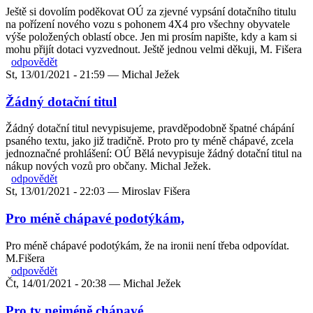
Ještě si dovolím poděkovat OÚ za zjevné vypsání dotačního titulu
na pořízení nového vozu s pohonem 4X4 pro všechny obyvatele
výše položených oblastí obce. Jen mi prosím napište, kdy a kam si
mohu přijít dotaci vyzvednout. Ještě jednou velmi děkuji, M. Fišera
odpovědět
St, 13/01/2021 - 21:59 —
Michal Ježek
Žádný dotační titul
Žádný dotační titul nevypisujeme, pravděpodobně špatné chápání
psaného textu, jako již tradičně. Proto pro ty méně chápavé, zcela
jednoznačné prohlášení: OÚ Bělá nevypisuje žádný dotační titul na
nákup nových vozů pro občany. Michal Ježek.
odpovědět
St, 13/01/2021 - 22:03 —
Miroslav Fišera
Pro méně chápavé podotýkám,
Pro méně chápavé podotýkám, že na ironii není třeba odpovídat.
M.Fišera
odpovědět
Čt, 14/01/2021 - 20:38 —
Michal Ježek
Pro ty nejméně chápavé