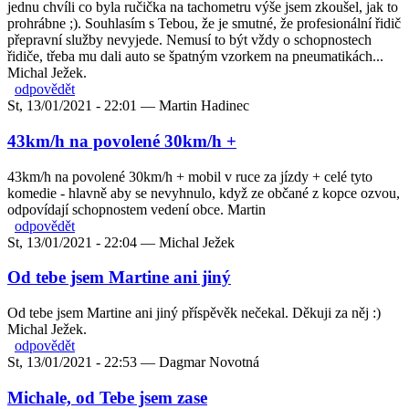
jednu chvíli co byla ručička na tachometru výše jsem zkoušel, jak to
prohrábne ;). Souhlasím s Tebou, že je smutné, že profesionální řidič
přepravní služby nevyjede. Nemusí to být vždy o schopnostech
řidiče, třeba mu dali auto se špatným vzorkem na pneumatikách...
Michal Ježek.
odpovědět
St, 13/01/2021 - 22:01 —
Martin Hadinec
43km/h na povolené 30km/h +
43km/h na povolené 30km/h + mobil v ruce za jízdy + celé tyto
komedie - hlavně aby se nevyhnulo, když ze občané z kopce ozvou,
odpovídají schopnostem vedení obce. Martin
odpovědět
St, 13/01/2021 - 22:04 —
Michal Ježek
Od tebe jsem Martine ani jiný
Od tebe jsem Martine ani jiný příspěvěk nečekal. Děkuji za něj :)
Michal Ježek.
odpovědět
St, 13/01/2021 - 22:53 —
Dagmar Novotná
Michale, od Tebe jsem zase