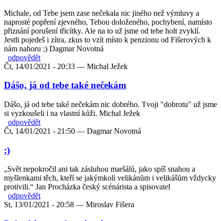
Michale, od Tebe jsem zase nečekala nic jiného než výmluvy a
naprosté popření zjevného, Tebou doloženého, pochybení, namísto
přiznání porušení třicítky. Ale na to už jsme od tebe holt zvyklí.
Jestli pojedeš i zítra, zkus to vzít místo k penzionu od Fišerových k
nám nahoru ;) Dagmar Novotná
odpovědět
Čt, 14/01/2021 - 20:33 —
Michal Ježek
Dášo, já od tebe také nečekám
Dášo, já od tebe také nečekám nic dobrého. Tvoji "dobrotu" už jsme
si vyzkoušeli i na vlastní kůži. Michal Ježek
odpovědět
Čt, 14/01/2021 - 21:50 —
Dagmar Novotná
:)
„Svět nepokročil ani tak zásluhou maršálů, jako spíš snahou a
myšlenkami těch, kteří se jakýmkoli velikánům i velikášům vždycky
protivili.“ Jan Procházka český scénárista a spisovatel
odpovědět
St, 13/01/2021 - 20:58 —
Miroslav Fišera