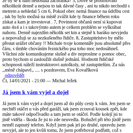
že by se k nám nedostala záchranka? 5, Dříve se prohrnovalo
několikrát denně a nejsou to tak dávné časy , ani tu nikdo nechodil s
metrem a nehledal 5 cm 6, Pokud obec nemá finance na údržbu cest
, tak by bylo možná na místě zvážit kde ty finance během roku
získat a kam je investovat . 7, Povinnost občanů není si kupovat
auto 4x4 a i s takovýmto autem je celkem problém se vyškrábat
nahoru. Denně najezdím několik set km a stejně k baráku nevyjedu
a nepovažuji se za nezkušeného řidiče. 8, Zastupitelstvo by mělo
přestat urážet občany !! Michale tvoje komentáře jsou absolutně přes
čáru, s tímhle chováním řeznického psa toho moc nedosáhneš.
Všichni zde komunikujeme slušně a div neprosíme o pomoc obec,
proto bychom si zasloužili slušně jednání. Hodnotit řidičské
schopnosti náleží instruktorovi autoškoly, né zastupitelům. Za nás
,,méně chápavé,, .... s pozdravem, Eva Kovaříková
odpovědět
Čt, 14/01/2021 - 21:00 —
Michal Ježek
Já jsem k vám vyjel a dojel
Já jsem k vám vyjel a dojel jsem až do půly cesty k vám. Jen jsem se
nechtěl otáčet u vás před garáží, tak jsem zcouval kousek zpět, kde
máte takové odpočívadlo a tam jsem se otáčel. Podle kolejí jsi to
jistě viděla - škoda že jsi to zde neuvedla. Bohužel při této jízdě jsem
neměl zapnutý telefon. Když jsem pak jel po druhé, opravdu jsem
nevyjel, ale to jen kvůli tomu, že jsem potřeboval podřatit, což s