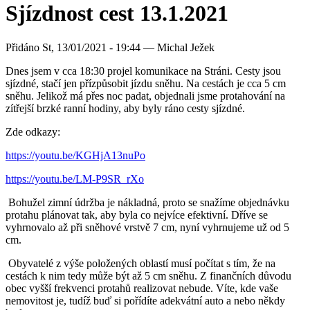
Sjízdnost cest 13.1.2021
Přidáno
St, 13/01/2021 - 19:44 —
Michal Ježek
Dnes jsem v cca 18:30 projel komunikace na Stráni. Cesty jsou
sjízdné, stačí jen přízpůsobit jízdu sněhu. Na cestách je cca 5 cm
sněhu. Jelikož má přes noc padat, objednali jsme protahování na
zítřejší brzké ranní hodiny, aby byly ráno cesty sjízdné.
Zde odkazy:
https://youtu.be/KGHjA13nuPo
https://youtu.be/LM-P9SR_rXo
Bohužel zimní údržba je nákladná, proto se snažíme objednávku
protahu plánovat tak, aby byla co nejvíce efektivní. Dříve se
vyhrnovalo až při sněhové vrstvě 7 cm, nyní vyhrnujeme už od 5
cm.
Obyvatelé z výše položených oblastí musí počítat s tím, že na
cestách k nim tedy může být až 5 cm sněhu. Z finančních důvodu
obec vyšší frekvenci protahů realizovat nebude. Víte, kde vaše
nemovitost je, tudíž buď si pořídíte adekvátní auto a nebo někdy