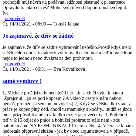
pochopili můj návrh na podávání stížností písemně k p. starostce.
Opravdu to takto chceš? Mohu svůj důvod dopodrobna zveřejnit.
Iva
odpovědět
Čt, 14/01/2021 - 06:00 —
Tomáš Janata
Je zajímavé, že dřív se žádné
Je zajímavé, že dřív se žádné vyhrnování neřešilo.Prostě když mělo
sněžit celou noc tak traktory vyhrnovali celou noc a teď to najednou
nejde to jednou nebo dvakrát za den prohrnout.
odpovědět
Čt, 14/01/2021 - 06:31 —
Eva Kovaříková
samé výmluvy !
1, Michale proč jsi tedy nenatočil i to jak jsi chtěl vyjet k nám a
,,šprajcnul ,, jsi se pod kopcem ? A video z cesty k nám nahoru
nemáš, protože jsi sem ani nevyjel :-) 2, Když se většina lidí vrací z
práce je kopec plný dětí, chodí tu maminky s kočáry....tudíž se jízda
musí přizpůsobit a né to v klídku rozjet jako večer ty. 3, Potřebuji
teď v 6:15 odjet do práce a bohužel prohrnuto stále není - zde
nahoře máme NA KOMUNIKACI 15 cm sněhu. 4, Včera se k nám
nedostala přepravní služba - jak by obec argumentovala v případě,