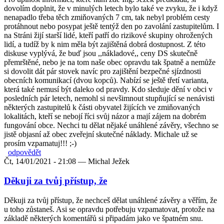
dovolím doplnit, že v minulých letech bylo také ve zvyku, že i když
nenapadlo třeba těch zmiňovaných 7 cm, tak nebyl problém cesty
protáhnout nebo posypat ještě tentýž den po zavolání zastupitelům. I
na Stráni žijí starší lidé, kteří patří do rizikové skupiny ohrožených
lidí, a tudíž by k nim měla být zajištěná dobrá dostupnost. Z této
diskuse vyplývá, že buď jsou ,,nákladové,, ceny DS skutečně
přemrštěné, nebo je na tom naše obec opravdu tak špatně a nemůže
si dovolit dát pár stovek navíc pro zajištění bezpečné sjízdnosti
obecních komunikací (dvou kopců). Nabízí se ještě třetí varianta,
která také nemusí být daleko od pravdy. Kdo sleduje dění v obci v
posledních pár letech, nemohl si nevšimnout stupňující se nenávisti
některých zastupitelů k části obyvatel žijících ve zmiňovaných
lokalitách, kteří se nebojí říci svůj názor a mají zájem na dobrém
fungování obce. Nechci tu dělat nějaké unáhlené závěry, všechno se
jistě objasní až obec zveřejní skutečné náklady. Michale už se
prosím vzpamatuj!!! ;-)
odpovědět
Čt, 14/01/2021 - 21:08 —
Michal Ježek
Děkuji za tvůj přístup, že
Děkuji za tvůj přístup, že nechceš dělat unáhlené závěry a věřím, že
u toho zůstaneš. Asi se opravdu potřebuju vzpamatovat, protože na
základě některých komentářů si připadám jako ve špatném snu.