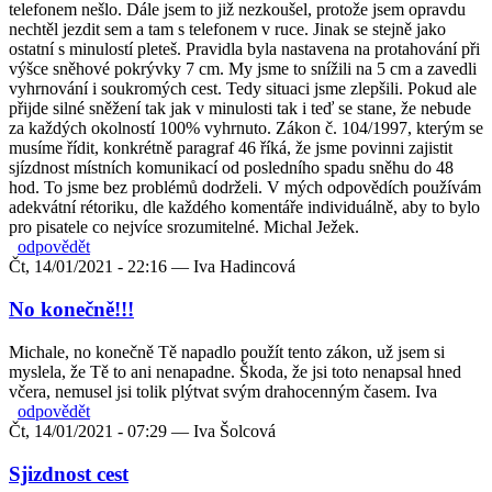
telefonem nešlo. Dále jsem to již nezkoušel, protože jsem opravdu
nechtěl jezdit sem a tam s telefonem v ruce. Jinak se stejně jako
ostatní s minulostí pleteš. Pravidla byla nastavena na protahování při
výšce sněhové pokrývky 7 cm. My jsme to snížili na 5 cm a zavedli
vyhrnování i soukromých cest. Tedy situaci jsme zlepšili. Pokud ale
přijde silné sněžení tak jak v minulosti tak i teď se stane, že nebude
za každých okolností 100% vyhrnuto. Zákon č. 104/1997, kterým se
musíme řídit, konkrétně paragraf 46 říká, že jsme povinni zajistit
sjízdnost místních komunikací od posledního spadu sněhu do 48
hod. To jsme bez problémů dodrželi. V mých odpovědích používám
adekvátní rétoriku, dle každého komentáře individuálně, aby to bylo
pro pisatele co nejvíce srozumitelné. Michal Ježek.
odpovědět
Čt, 14/01/2021 - 22:16 —
Iva Hadincová
No konečně!!!
Michale, no konečně Tě napadlo použít tento zákon, už jsem si
myslela, že Tě to ani nenapadne. Škoda, že jsi toto nenapsal hned
včera, nemusel jsi tolik plýtvat svým drahocenným časem. Iva
odpovědět
Čt, 14/01/2021 - 07:29 —
Iva Šolcová
Sjizdnost cest