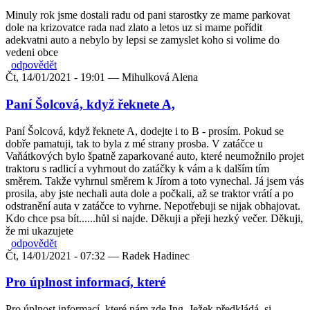
Minuly rok jsme dostali radu od pani starostky ze mame parkovat
dole na krizovatce rada nad zlato a letos uz si mame pořídit
adekvatni auto a nebylo by lepsi se zamyslet koho si volime do
vedeni obce
odpovědět
Čt, 14/01/2021 - 19:01 —
Mihulková Alena
Paní Šolcová, když řeknete A,
Paní Šolcová, když řeknete A, dodejte i to B - prosím. Pokud se
dobře pamatuji, tak to byla z mé strany prosba. V zatáčce u
Vaňátkových bylo špatně zaparkované auto, které neumožnilo projet
traktoru s radlicí a vyhrnout do zatáčky k vám a k dalším tím
směrem. Takže vyhrnul směrem k Jírom a toto vynechal. Já jsem vás
prosila, aby jste nechali auta dole a počkali, až se traktor vrátí a po
odstranění auta v zatáčce to vyhrne. Nepotřebuji se nijak obhajovat.
Kdo chce psa bít......hůl si najde. Děkuji a přeji hezký večer. Děkuji,
že mi ukazujete
odpovědět
Čt, 14/01/2021 - 07:32 —
Radek Hadinec
Pro úplnost informací, které
Pro úplnost informací, které nám zde Ing. Ježek předkládá, si