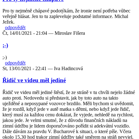
Pro ty nejméně chápavé podotýkám, že ironie není potřeba vůbec
veřejně hlásat. Jen to tu zapleveluje podstatné informace. Michal
Ježek.
odpovědět
Čt, 14/01/2021 - 21:04 —
Miroslav Fišera
;-)
;-)
odpovědět
St, 13/01/2021 - 22:41 —
Iva Hadincová
Řidič ve videu měl jediné
Řidič ve videu měl jediné štěstí, že ze stráně v tu chvíli nejelo žádné
auto proti. Nedovedu si představit, jak by toto auto na takto
uježděné a neposypané vozovce brzdilo. Měli bychom si uvědomit,
že je rozdíl, když jede v autě matka s dětmi, nebo když jede řidič,
který musí za každou cenu dokázat, že vyjede, nehledě na rychlost,
jakou jede. Je velmi smutné, že z důvodu finančních nákladů na
zimní údržbu je lidem doporučováno pořídit si adekvátní vozidlo.
Dále dávám za pravdu V. Bucharové k situaci, o které píše. Včera
okolo 15,30 hod trakor zimní údržby také směrem na stráň nevyjel.