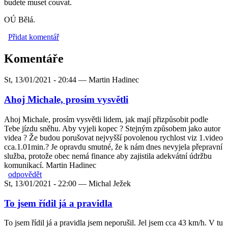
budete muset couvat.
OÚ Bělá.
Přidat komentář
Komentáře
St, 13/01/2021 - 20:44 —
Martin Hadinec
Ahoj Michale, prosím vysvětli
Ahoj Michale, prosím vysvětli lidem, jak mají přizpůsobit podle
Tebe jízdu sněhu. Aby vyjeli kopec ? Stejným způsobem jako autor
videa ? Že budou porušovat nejvyšší povolenou rychlost viz 1.video
cca.1.01min.? Je opravdu smutné, že k nám dnes nevyjela přepravní
služba, protože obec nemá finance aby zajistila adekvátní údržbu
komunikací. Martin Hadinec
odpovědět
St, 13/01/2021 - 22:00 —
Michal Ježek
To jsem řídil já a pravidla
To jsem řídil já a pravidla jsem neporušil. Jel jsem cca 43 km/h. V tu