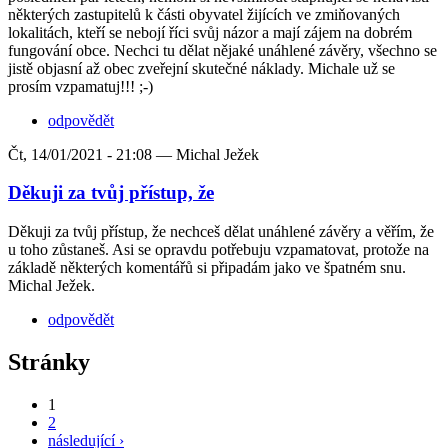
některých zastupitelů k části obyvatel žijících ve zmiňovaných
lokalitách, kteří se nebojí říci svůj názor a mají zájem na dobrém
fungování obce. Nechci tu dělat nějaké unáhlené závěry, všechno se
jistě objasní až obec zveřejní skutečné náklady. Michale už se
prosím vzpamatuj!!! ;-)
odpovědět
Čt, 14/01/2021 - 21:08 —
Michal Ježek
Děkuji za tvůj přístup, že
Děkuji za tvůj přístup, že nechceš dělat unáhlené závěry a věřím, že
u toho zůstaneš. Asi se opravdu potřebuju vzpamatovat, protože na
základě některých komentářů si připadám jako ve špatném snu.
Michal Ježek.
odpovědět
Stránky
1
2
následující ›