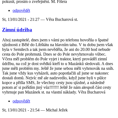
pokusit, prosím o zveřejnění. M. Fišera
odpovědět
St, 13/01/2021 - 21:27 —
Věra Bucharová st.
Zimní údržba
Ahoj zastupitelé, dnes jsem s vámi po telefonu hovořila o špatné
sjízdnosti z Bělé do Libštátu na hlavním tahu. V tu dobu jsem však
byla v Semilech a tak jsem nevěděla, že ani do 20.00 hod nebude
cesta do Pole prohrnutá. Dnes se do Pole nevyhrnovalo vůbec.
Včera měl problém do Pole vyjet i traktor, který prováděl zimní
údržbu, na což je dost svědků kteří to u Mazánků sledovali. A dnes
jsme měli problém my. Ještě že jsme sebou měli vyhrnovák na sníh.
Tak jsme vždy kus vyházeli, auto popotlačili až jsme se nakonec
dostali domů. Nejvíc mě ale nadzvedlo, když jsme byli v půlce
kopce a přišla SMS, že všechny cesty jsou sjízdné, a následně
potom ať si pořídím jiný vůz!!!!!!! Ještě že nám alespoň část cesty
vyhrnuje pan Mazánek st. na vlastní náklady. Věra Bucharová
odpovědět
St, 13/01/2021 - 21:54 —
Michal Ježek