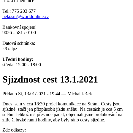
514 01 Jilemnice
Tel.: 775 203 677
bela.sm@worldonline.cz
Bankovní spojení:
9026 - 581 / 0100
Datová schránka:
k9xatpz
Úřední hodiny:
středa: 15:00 - 18:00
Sjízdnost cest 13.1.2021
Přidáno
St, 13/01/2021 - 19:44 —
Michal Ježek
Dnes jsem v cca 18:30 projel komunikace na Stráni. Cesty jsou
sjízdné, stačí jen přízpůsobit jízdu sněhu. Na cestách je cca 5 cm
sněhu. Jelikož má přes noc padat, objednali jsme protahování na
zítřejší brzké ranní hodiny, aby byly ráno cesty sjízdné.
Zde odkazy: