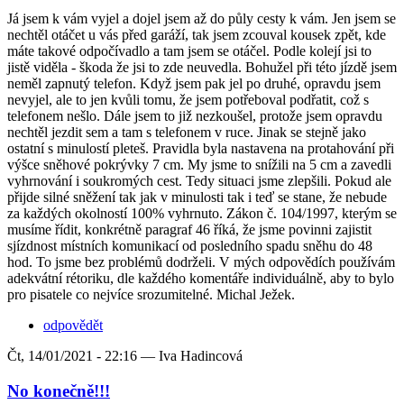
Já jsem k vám vyjel a dojel jsem až do půly cesty k vám. Jen jsem se
nechtěl otáčet u vás před garáží, tak jsem zcouval kousek zpět, kde
máte takové odpočívadlo a tam jsem se otáčel. Podle kolejí jsi to
jistě viděla - škoda že jsi to zde neuvedla. Bohužel při této jízdě jsem
neměl zapnutý telefon. Když jsem pak jel po druhé, opravdu jsem
nevyjel, ale to jen kvůli tomu, že jsem potřeboval podřatit, což s
telefonem nešlo. Dále jsem to již nezkoušel, protože jsem opravdu
nechtěl jezdit sem a tam s telefonem v ruce. Jinak se stejně jako
ostatní s minulostí pleteš. Pravidla byla nastavena na protahování při
výšce sněhové pokrývky 7 cm. My jsme to snížili na 5 cm a zavedli
vyhrnování i soukromých cest. Tedy situaci jsme zlepšili. Pokud ale
přijde silné sněžení tak jak v minulosti tak i teď se stane, že nebude
za každých okolností 100% vyhrnuto. Zákon č. 104/1997, kterým se
musíme řídit, konkrétně paragraf 46 říká, že jsme povinni zajistit
sjízdnost místních komunikací od posledního spadu sněhu do 48
hod. To jsme bez problémů dodrželi. V mých odpovědích používám
adekvátní rétoriku, dle každého komentáře individuálně, aby to bylo
pro pisatele co nejvíce srozumitelné. Michal Ježek.
odpovědět
Čt, 14/01/2021 - 22:16 —
Iva Hadincová
No konečně!!!