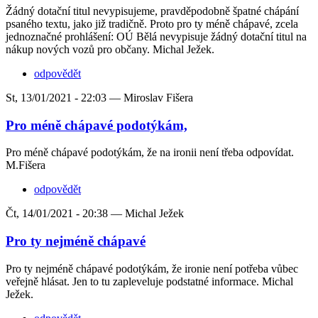
Žádný dotační titul nevypisujeme, pravděpodobně špatné chápání
psaného textu, jako již tradičně. Proto pro ty méně chápavé, zcela
jednoznačné prohlášení: OÚ Bělá nevypisuje žádný dotační titul na
nákup nových vozů pro občany. Michal Ježek.
odpovědět
St, 13/01/2021 - 22:03 —
Miroslav Fišera
Pro méně chápavé podotýkám,
Pro méně chápavé podotýkám, že na ironii není třeba odpovídat.
M.Fišera
odpovědět
Čt, 14/01/2021 - 20:38 —
Michal Ježek
Pro ty nejméně chápavé
Pro ty nejméně chápavé podotýkám, že ironie není potřeba vůbec
veřejně hlásat. Jen to tu zapleveluje podstatné informace. Michal
Ježek.