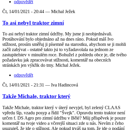
odpovědět
Čt, 14/01/2021 - 20:44 —
Michal Ježek
To asi nebyl traktor zimní
To asi nebyl traktor zimní údržby. My jsme ji neobjednávali.
Protáhování bylo objednáno až na dnes ráno. Pokud máš Ivo
stížnost, prosím směřuj ji písemně na starostku, abychom se ji mohli
začít zabývat - ostatně takto jsi to vyžadavolala na jednom ze
zastupitelstev v minulém roce. Bohužel z pohledu obce je, dle tvého
požadavku jak zpracovávat stížnosti, komentář na obecních
stránkách jen výkřik do tmy. Michal Ježek.
odpovědět
Čt, 14/01/2021 - 21:31 —
Iva Hadincová
Takže Michale, traktor který
Takže Michale, traktor který v úterý nevyjel, byl zelený CLAAS
vpředu šíp, vzadu posyp a řídil "Švejk". Opravdu tento traktor není
určen f. DS Agro pro zimní údržbu v Bělé? Můj příspěvek je pouze
komentář na tvoje video a včerejší situaci zde u nás. Nevím z čeho
usuzuješ, že jde o stížnost. Ale pokud trváš na tom, že jde o podání