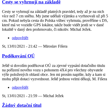
Cesty se vyhrnují na základě
Cesty se vyhrnují na základě platných pravidel, tedy až je na nich
více než 7 cm sněhu. My jsme udělali výjimku a vyrhnovali už při 5
cm. Pokud nebyla cesta do Polska vůbec vyhrnuta, prověříme s DS,
které má ve vozidle GPS lokátor, takže bude vidět jestli se v dané
lokalitě v daný den prohrnovalo, či nikoliv. Michal Ježek.
odpovědět
St, 13/01/2021 - 21:42 —
Miroslav Fišera
Poděkování OÚ
Ještě si dovolím poděkovat OÚ za zjevné vypsání dotačního titulu
na pořízení nového vozu s pohonem 4X4 pro všechny obyvatele
výše položených oblastí obce. Jen mi prosím napište, kdy a kam si
mohu přijít dotaci vyzvednout. Ještě jednou velmi děkuji, M. Fišera
odpovědět
St, 13/01/2021 - 21:59 —
Michal Ježek
Žádný dotační titul