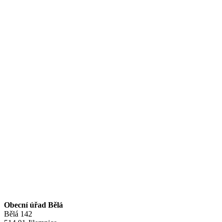
Obec
Obecní úřad
Historie
Spolky
Řemesla a služby
Region, turistika
Fotogalerie
Dokumenty
Obecná diskuse
Odkazy
Obecní úřad Bělá
Bělá 142