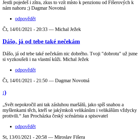
Jestli pojedeš i zítra, zkus to vzít místo k penzionu od Fišerových k
nám nahoru ;) Dagmar Novotná
odpovědět
Čt, 14/01/2021 - 20:33 —
Michal Ježek
Dášo, já od tebe také nečekám
Dášo, já od tebe také nečekám nic dobrého. Tvoji "dobrotu" už jsme
si vyzkoušeli i na vlastní kůži. Michal Ježek
odpovědět
Čt, 14/01/2021 - 21:50 —
Dagmar Novotná
:)
„Svět nepokročil ani tak zásluhou maršálů, jako spíš snahou a
myšlenkami těch, kteří se jakýmkoli velikánům i velikášům vždycky
protivili.“ Jan Procházka český scénárista a spisovatel
odpovědět
St, 13/01/2021 - 20:58 —
Miroslav Fišera