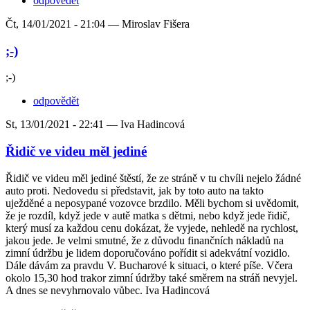
odpovědět
Čt, 14/01/2021 - 21:04 —
Miroslav Fišera
;-)
;-)
odpovědět
St, 13/01/2021 - 22:41 —
Iva Hadincová
Řidič ve videu měl jediné
Řidič ve videu měl jediné štěstí, že ze stráně v tu chvíli nejelo žádné
auto proti. Nedovedu si představit, jak by toto auto na takto
uježděné a neposypané vozovce brzdilo. Měli bychom si uvědomit,
že je rozdíl, když jede v autě matka s dětmi, nebo když jede řidič,
který musí za každou cenu dokázat, že vyjede, nehledě na rychlost,
jakou jede. Je velmi smutné, že z důvodu finančních nákladů na
zimní údržbu je lidem doporučováno pořídit si adekvátní vozidlo.
Dále dávám za pravdu V. Bucharové k situaci, o které píše. Včera
okolo 15,30 hod trakor zimní údržby také směrem na stráň nevyjel.
A dnes se nevyhrnovalo vůbec. Iva Hadincová