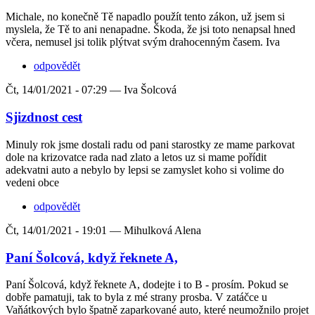
Michale, no konečně Tě napadlo použít tento zákon, už jsem si
myslela, že Tě to ani nenapadne. Škoda, že jsi toto nenapsal hned
včera, nemusel jsi tolik plýtvat svým drahocenným časem. Iva
odpovědět
Čt, 14/01/2021 - 07:29 —
Iva Šolcová
Sjizdnost cest
Minuly rok jsme dostali radu od pani starostky ze mame parkovat
dole na krizovatce rada nad zlato a letos uz si mame pořídit
adekvatni auto a nebylo by lepsi se zamyslet koho si volime do
vedeni obce
odpovědět
Čt, 14/01/2021 - 19:01 —
Mihulková Alena
Paní Šolcová, když řeknete A,
Paní Šolcová, když řeknete A, dodejte i to B - prosím. Pokud se
dobře pamatuji, tak to byla z mé strany prosba. V zatáčce u
Vaňátkových bylo špatně zaparkované auto, které neumožnilo projet