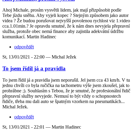
Ahoj Michale, prosím vysvětli lidem, jak mají přizpůsobit podle
Tebe jízdu sněhu. Aby vyjeli kopec ? Stejným způsobem jako autor
videa ? Že budou porušovat nejvyšší povolenou rychlost viz 1.video
cca.1.01min.? Je opravdu smutné, že k nám dnes nevyjela přepravní
služba, protože obec nemá finance aby zajistila adekvátní údržbu
komunikací. Martin Hadinec
odpovědět
St, 13/01/2021 - 22:00 —
Michal Ježek
To jsem řídil já a pravidla
To jsem řídil já a pravidla jsem neporušil. Jel jsem cca 43 km/h. V tu
jednu chvíli co byla ručička na tachometru výše jsem zkoušel, jak to
prohrábne ;). Souhlasím s Tebou, že je smutné, že profesionální řidič
přepravní služby nevyjede. Nemusí to být vždy o schopnostech
řidiče, třeba mu dali auto se špatným vzorkem na pneumatikách...
Michal Ježek.
odpovědět
St, 13/01/2021 - 22:01 —
Martin Hadinec