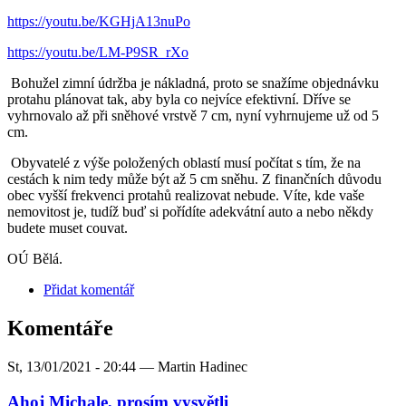
https://youtu.be/KGHjA13nuPo
https://youtu.be/LM-P9SR_rXo
Bohužel zimní údržba je nákladná, proto se snažíme objednávku
protahu plánovat tak, aby byla co nejvíce efektivní. Dříve se
vyhrnovalo až při sněhové vrstvě 7 cm, nyní vyhrnujeme už od 5
cm.
Obyvatelé z výše položených oblastí musí počítat s tím, že na
cestách k nim tedy může být až 5 cm sněhu. Z finančních důvodu
obec vyšší frekvenci protahů realizovat nebude. Víte, kde vaše
nemovitost je, tudíž buď si pořídíte adekvátní auto a nebo někdy
budete muset couvat.
OÚ Bělá.
Přidat komentář
Komentáře
St, 13/01/2021 - 20:44 —
Martin Hadinec
Ahoj Michale, prosím vysvětli