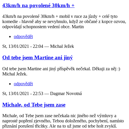
43km/h na povolené 30km/h +
43km/h na povolené 30km/h + mobil v ruce za jízdy + celé tyto
komedie - hlavně aby se nevyhnulo, když ze občané z kopce ozvou,
odpovídají schopnostem vedení obce. Martin
odpovědět
St, 13/01/2021 - 22:04 —
Michal Ježek
Od tebe jsem Martine ani jiný
Od tebe jsem Martine ani jiný příspěvěk nečekal. Děkuji za něj :)
Michal Ježek.
odpovědět
St, 13/01/2021 - 22:53 —
Dagmar Novotná
Michale, od Tebe jsem zase
Michale, od Tebe jsem zase nečekala nic jiného než výmluvy a
naprosté popření zjevného, Tebou doloženého, pochybení, namísto
přiznání porušení třicítky. Ale na to už jsme od tebe holt zvyklí.