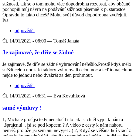
stížnosti, tak se o tom mohu více dopodrobna rozepsat, aby občané
pochopili můj návrh na podávání stížností písemně k p. starostce.
Opravdu to takto chceš? Mohu svůj důvod dopodrobna zveřejnit.
Iva
odpovědět
Čt, 14/01/2021 - 06:00 —
Tomáš Janata
Je zajímavé, že dřív se žádné
Je zajímavé, že dřív se žádné vyhrnování neřešilo.Prostě když mělo
sněžit celou noc tak traktory vyhrnovali celou noc a teď to najednou
nejde to jednou nebo dvakrát za den prohrnout.
odpovědět
Čt, 14/01/2021 - 06:31 —
Eva Kovaříková
samé výmluvy !
1, Michale proč jsi tedy nenatočil i to jak jsi chtěl vyjet k nám a
,,šprajcnul ,, jsi se pod kopcem ? A video z cesty k nám nahoru
nemáš, protože jsi sem ani nevyjel :-) 2, Když se většina lidí vrací z
práce je kopec plný dětí, chodí tu maminky s kočáry....tudíž se jízda