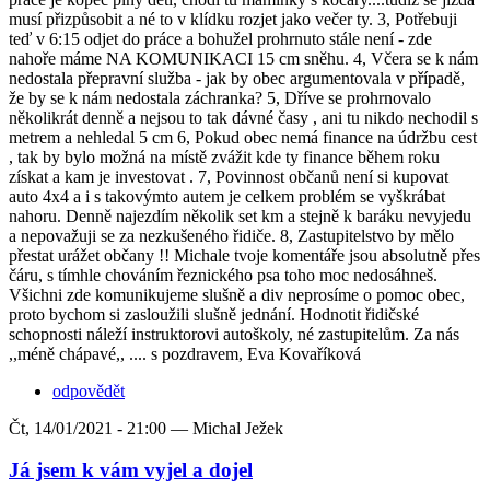
musí přizpůsobit a né to v klídku rozjet jako večer ty. 3, Potřebuji
teď v 6:15 odjet do práce a bohužel prohrnuto stále není - zde
nahoře máme NA KOMUNIKACI 15 cm sněhu. 4, Včera se k nám
nedostala přepravní služba - jak by obec argumentovala v případě,
že by se k nám nedostala záchranka? 5, Dříve se prohrnovalo
několikrát denně a nejsou to tak dávné časy , ani tu nikdo nechodil s
metrem a nehledal 5 cm 6, Pokud obec nemá finance na údržbu cest
, tak by bylo možná na místě zvážit kde ty finance během roku
získat a kam je investovat . 7, Povinnost občanů není si kupovat
auto 4x4 a i s takovýmto autem je celkem problém se vyškrábat
nahoru. Denně najezdím několik set km a stejně k baráku nevyjedu
a nepovažuji se za nezkušeného řidiče. 8, Zastupitelstvo by mělo
přestat urážet občany !! Michale tvoje komentáře jsou absolutně přes
čáru, s tímhle chováním řeznického psa toho moc nedosáhneš.
Všichni zde komunikujeme slušně a div neprosíme o pomoc obec,
proto bychom si zasloužili slušně jednání. Hodnotit řidičské
schopnosti náleží instruktorovi autoškoly, né zastupitelům. Za nás
,,méně chápavé,, .... s pozdravem, Eva Kovaříková
odpovědět
Čt, 14/01/2021 - 21:00 —
Michal Ježek
Já jsem k vám vyjel a dojel