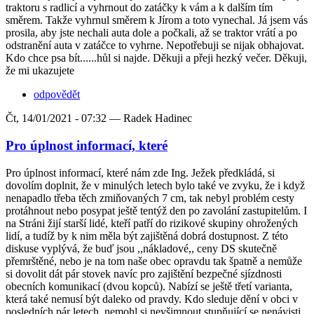
traktoru s radlicí a vyhrnout do zatáčky k vám a k dalším tím
směrem. Takže vyhrnul směrem k Jírom a toto vynechal. Já jsem vás
prosila, aby jste nechali auta dole a počkali, až se traktor vrátí a po
odstranění auta v zatáčce to vyhrne. Nepotřebuji se nijak obhajovat.
Kdo chce psa bít......hůl si najde. Děkuji a přeji hezký večer. Děkuji,
že mi ukazujete
odpovědět
Čt, 14/01/2021 - 07:32 —
Radek Hadinec
Pro úplnost informací, které
Pro úplnost informací, které nám zde Ing. Ježek předkládá, si
dovolím doplnit, že v minulých letech bylo také ve zvyku, že i když
nenapadlo třeba těch zmiňovaných 7 cm, tak nebyl problém cesty
protáhnout nebo posypat ještě tentýž den po zavolání zastupitelům. I
na Stráni žijí starší lidé, kteří patří do rizikové skupiny ohrožených
lidí, a tudíž by k nim měla být zajištěná dobrá dostupnost. Z této
diskuse vyplývá, že buď jsou ,,nákladové,, ceny DS skutečně
přemrštěné, nebo je na tom naše obec opravdu tak špatně a nemůže
si dovolit dát pár stovek navíc pro zajištění bezpečné sjízdnosti
obecních komunikací (dvou kopců). Nabízí se ještě třetí varianta,
která také nemusí být daleko od pravdy. Kdo sleduje dění v obci v
posledních pár letech, nemohl si nevšimnout stupňující se nenávisti