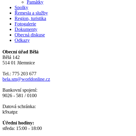
Památky
Spolky
Řemesla a služby
Region, turistika
Fotogalerie
Dokumenty
Obecná diskuse
Odkazy
Obecní úřad Bělá
Bělá 142
514 01 Jilemnice
Tel.: 775 203 677
bela.sm@worldonline.cz
Bankovní spojení:
9026 - 581 / 0100
Datová schránka:
k9xatpz
Úřední hodiny:
středa: 15:00 - 18:00