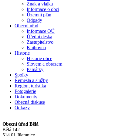
Znak a vlajka
Informace o obci
Územní plán
Odpady
Obecní úřad
Informace OÚ
Úřední deska
Zastupitelstvo
Knihovna
Historie
Historie obce
Slovem a obrazem
Památky
Spolky
Řemesla a služby
Region, turistika
Fotogalerie
Dokumenty
Obecná diskuse
Odkazy
Obecní úřad Bělá
Bělá 142
514 01 Jilemnice