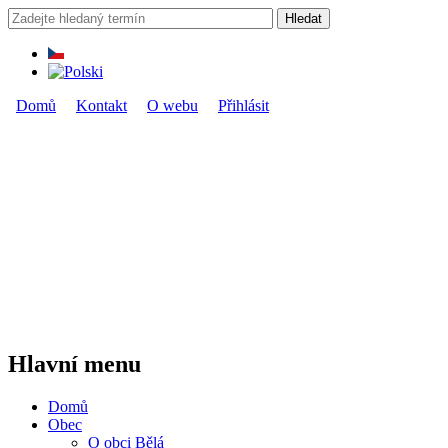
Přejít k hlavnímu obsahu
Hledat
Vyhledávání
Domů
Kontakt
O webu
Přihlásit
Hlavní menu
Hlavní menu
Domů
Obec
O obci Bělá