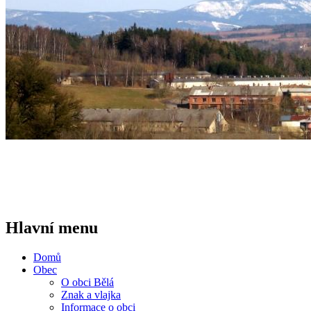
Hlavní menu
Domů
Obec
O obci Bělá
Znak a vlajka
Informace o obci