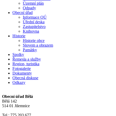
Územní plán
Odpady
Obecní úřad
Informace OÚ
Úřední deska
Zastupitelstvo
Knihovna
Historie
Historie obce
Slovem a obrazem
Památky
Spolky
Řemesla a služby
Region, turistika
Fotogalerie
Dokumenty
Obecná diskuse
Odkazy
Obecní úřad Bělá
Bělá 142
514 01 Jilemnice
Tel.: 775 203 677