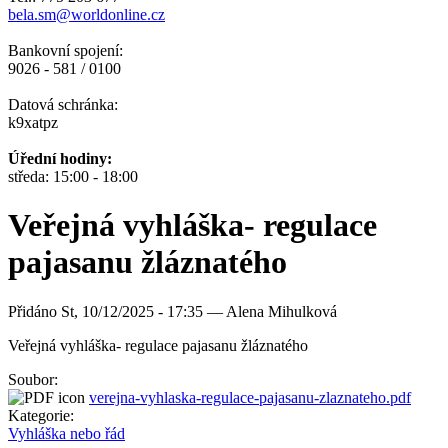
bela.sm@worldonline.cz
Bankovní spojení:
9026 - 581 / 0100
Datová schránka:
k9xatpz
Úřední hodiny:
středa: 15:00 - 18:00
Veřejná vyhláška- regulace
pajasanu žláznatého
Přidáno
St, 10/12/2025 - 17:35 —
Alena Mihulková
Veřejná vyhláška- regulace pajasanu žláznatého
Soubor:
verejna-vyhlaska-regulace-pajasanu-zlaznateho.pdf
Kategorie:
Vyhláška nebo řád