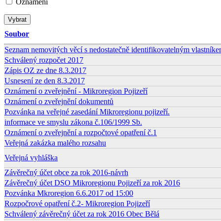
Oznámení
Soubor
Seznam nemovitých věcí s nedostatečně identifikovatelným vlastníke
Schválený rozpočet 2017
Zápis OZ ze dne 8.3.2017
Usnesení ze den 8.3.2017
Oznámení o zveřejnění - Mikroregion Pojizeří
Oznámení o zveřejnění dokumentů
Pozvánka na veřejné zasedání Mikroregionu pojizeří.
informace ve smyslu zákona č.106/1999 Sb.
Oznámení o zveřejnění a rozpočtové opatření č.1
Veřejná zakázka malého rozsahu
Veřejná vyhláška
Závěrečný účet obce za rok 2016-návrh
Závěrečný účet DSO Mikroregionu Pojizeří za rok 2016
Pozvánka Mkroregion 6.6.2017 od 15:00
Rozpočrové opatření č.2- Mikroregion Pojizeří
Schválený závěrečný účet za rok 2016 Obec Bělá