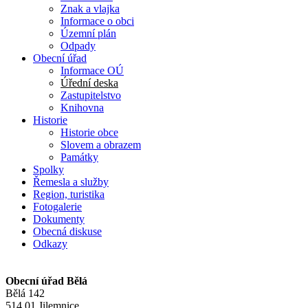
Znak a vlajka
Informace o obci
Územní plán
Odpady
Obecní úřad
Informace OÚ
Úřední deska
Zastupitelstvo
Knihovna
Historie
Historie obce
Slovem a obrazem
Památky
Spolky
Řemesla a služby
Region, turistika
Fotogalerie
Dokumenty
Obecná diskuse
Odkazy
Obecní úřad Bělá
Bělá 142
514 01 Jilemnice