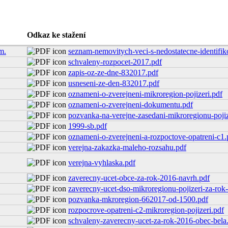
Odkaz ke stažení
m.
seznam-nemovitych-veci-s-nedostatecne-identifi
schvaleny-rozpocet-2017.pdf
zapis-oz-ze-dne-832017.pdf
usneseni-ze-den-832017.pdf
oznameni-o-zverejneni-mikroregion-pojizeri.pdf
oznameni-o-zverejneni-dokumentu.pdf
pozvanka-na-verejne-zasedani-mikroregionu-pojiz
1999-sb.pdf
oznameni-o-zverejneni-a-rozpoctove-opatreni-c1.
verejna-zakazka-maleho-rozsahu.pdf
verejna-vyhlaska.pdf
zaverecny-ucet-obce-za-rok-2016-navrh.pdf
zaverecny-ucet-dso-mikroregionu-pojizeri-za-rok
pozvanka-mkroregion-662017-od-1500.pdf
rozpocrove-opatreni-c2-mikroregion-pojizeri.pdf
schvaleny-zaverecny-ucet-za-rok-2016-obec-bela