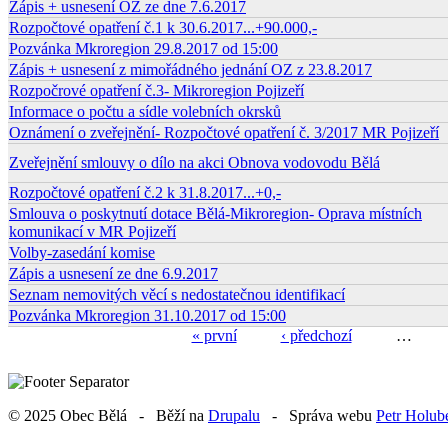
Zápis + usnesení OZ ze dne 7.6.2017
Rozpočtové opatření č.1 k 30.6.2017...+90.000,-
Pozvánka Mkroregion 29.8.2017 od 15:00
Zápis + usnesení z mimořádného jednání OZ z 23.8.2017
Rozpočrové opatření č.3- Mikroregion Pojizeří
Informace o počtu a sídle volebních okrsků
Oznámení o zveřejnění- Rozpočtové opatření č. 3/2017 MR Pojizeří
Zveřejnění smlouvy o dílo na akci Obnova vodovodu Bělá
Rozpočtové opatření č.2 k 31.8.2017...+0,-
Smlouva o poskytnutí dotace Bělá-Mikroregion- Oprava místních
komunikací v MR Pojizeří
Volby-zasedání komise
Zápis a usnesení ze dne 6.9.2017
Seznam nemovitých věcí s nedostatečnou identifikací
Pozvánka Mkroregion 31.10.2017 od 15:00
« první
‹ předchozí
…
Stránky
© 2025 Obec Bělá - Běží na
Drupalu
- Správa webu
Petr Holub