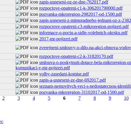
zapis-usneseni-oz-ze-dne-762017.pdf
rozpoctove-opatreni-c1-k-306201790000.pdf
pozvanka-mkroregion-2982017-od-1500.pdf
zapis-usneseni-z-mimoradneho-jednani-oz-z-238
rozpocrove-opatreni-c3-mikroregion-pojizeri.pdf
informace-o-poctu-a-sidle-volebnich-okrsku.pdf
2017-mr-pojizeri.pdf
zverejneni-smlouvy-o-dilo-na-akci-obnova-vodov
rozpoctove-opatreni-c2-k-31820170.pdf
smlouva-o-poskytnuti-dotace-bela-mikroregion-op
komunikaci-v-mr-pojizeri.pdf
volby-zasedani-komise.pdf
zapis-a-usneseni-ze-dne-692017.pdf
seznam-nemovitych-veci-s-nedostatecnou-identifi
pozvanka-mkroregion-31102017-od-1500.pdf
2
3
4
5
6
7
8
9
10
ec