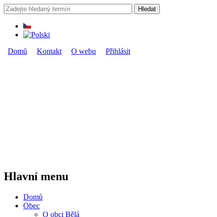
Přejít k hlavnímu obsahu
Hledat
Vyhledávání
Domů
Kontakt
O webu
Přihlásit
Hlavní menu
Hlavní menu
Domů
Obec
O obci Bělá