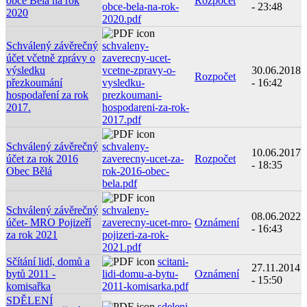
obce Bělá na rok
Rozpočet
obce-bela-na-rok-
- 23:48
2020
2020.pdf
Schválený závěrečný
schvaleny-
účet včetně zprávy o
zaverecny-ucet-
výsledku
vcetne-zpravy-o-
30.06.2018
Rozpočet
přezkoumání
vysledku-
- 16:42
hospodaření za rok
prezkoumani-
2017.
hospodareni-za-rok-
2017.pdf
Schválený závěrečný
schvaleny-
10.06.2017
účet za rok 2016
zaverecny-ucet-za-
Rozpočet
- 18:35
Obec Bělá
rok-2016-obec-
bela.pdf
Schválený závěrečný
schvaleny-
08.06.2022
účet- MRO Pojizeří
zaverecny-ucet-mro-
Oznámení
- 16:43
za rok 2021
pojizeri-za-rok-
2021.pdf
Sčítání lidí, domů a
scitani-
27.11.2014
bytů 2011 -
lidi-domu-a-bytu-
Oznámení
- 15:50
komisařka
2011-komisarka.pdf
SDĚLENÍ
sdeleni-