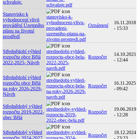
schvaluje.
schvaluje.pdf
Stanovisko k
stanovisko-k-
vyhodnocení vlivů
vyhodnoceni-vlivu-
16.11.2018
provádění Územního
Oznámení
provadeni-
- 15:33
plánu na životní
uzemniho-planu-na-
prostředí
zivotni-prostredi.pdf
Střednědobí výhled
strednedobi-vyhled-
14.10.2021
rozpočtu obce Bělá
rozpoctu-obce-bela-
Rozpočet
- 12:44
2022-2025- Návrh
2022-2025-
navrh.pdf
Střednědobí výhled
strednedobi-vyhled-
rozpočtu obce Bělá
16.11.2025
rozpoctu-obce-bela-
Rozpočet
na roky 2026-2029-
- 09:42
na-roky-2026-2029-
Návrh
navrh.pdf
Střednědobý výhled
strednedoby-vyhled-
19.06.2019
rozpočtu 2019-2022-
Rozpočet
rozpoctu-2019-
- 12:28
obec Bělá
2022-obec-bela.pdf
Střednědobý výhled
strednedoby-vyhled-
18.12.2024
Rozpočet
rozpočtu 2024-2027
rozpoctu-2024-
- 23:23