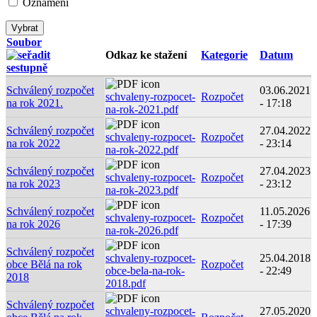
Oznámení
Soubor
Odkaz ke stažení
Kategorie
Datum
Schválený rozpočet
03.06.2021
schvaleny-rozpocet-
Rozpočet
na rok 2021.
- 17:18
na-rok-2021.pdf
Schválený rozpočet
27.04.2022
schvaleny-rozpocet-
Rozpočet
na rok 2022
- 23:14
na-rok-2022.pdf
Schválený rozpočet
27.04.2023
schvaleny-rozpocet-
Rozpočet
na rok 2023
- 23:12
na-rok-2023.pdf
Schválený rozpočet
11.05.2026
schvaleny-rozpocet-
Rozpočet
na rok 2026
- 17:39
na-rok-2026.pdf
Schválený rozpočet
schvaleny-rozpocet-
25.04.2018
obce Bělá na rok
Rozpočet
obce-bela-na-rok-
- 22:49
2018
2018.pdf
Schválený rozpočet
schvaleny-rozpocet-
27.05.2020