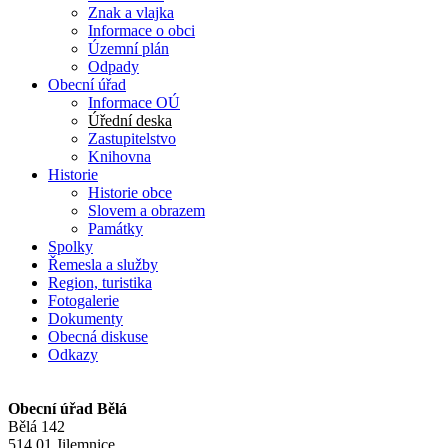
Znak a vlajka
Informace o obci
Územní plán
Odpady
Obecní úřad
Informace OÚ
Úřední deska
Zastupitelstvo
Knihovna
Historie
Historie obce
Slovem a obrazem
Památky
Spolky
Řemesla a služby
Region, turistika
Fotogalerie
Dokumenty
Obecná diskuse
Odkazy
Obecní úřad Bělá
Bělá 142
514 01 Jilemnice