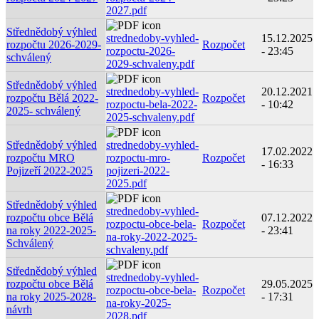
2027.pdf
Střednědobý výhled
strednedoby-vyhled-
15.12.2025
rozpočtu 2026-2029-
Rozpočet
rozpoctu-2026-
- 23:45
schválený
2029-schvaleny.pdf
Střednědobý výhled
strednedoby-vyhled-
20.12.2021
rozpočtu Bělá 2022-
Rozpočet
rozpoctu-bela-2022-
- 10:42
2025- schválený
2025-schvaleny.pdf
Střednědobý výhled
strednedoby-vyhled-
17.02.2022
rozpočtu MRO
rozpoctu-mro-
Rozpočet
- 16:33
Pojizeří 2022-2025
pojizeri-2022-
2025.pdf
Střednědobý výhled
strednedoby-vyhled-
rozpočtu obce Bělá
07.12.2022
rozpoctu-obce-bela-
Rozpočet
na roky 2022-2025-
- 23:41
na-roky-2022-2025-
Schválený
schvaleny.pdf
Střednědobý výhled
strednedoby-vyhled-
rozpočtu obce Bělá
29.05.2025
rozpoctu-obce-bela-
Rozpočet
na roky 2025-2028-
- 17:31
na-roky-2025-
návrh
2028.pdf