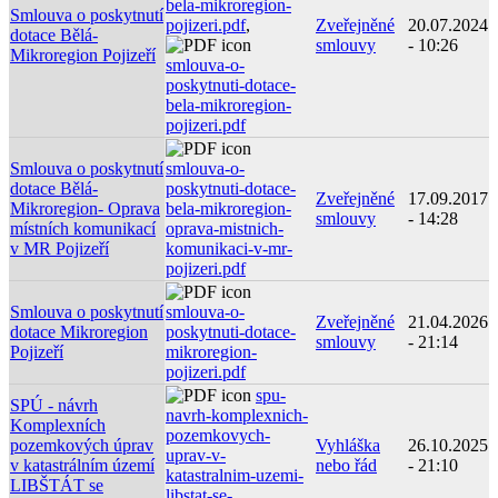
bela-mikroregion-
Smlouva o poskytnutí
pojizeri.pdf
,
Zveřejněné
20.07.2024
dotace Bělá-
smlouvy
- 10:26
Mikroregion Pojizeří
smlouva-o-
poskytnuti-dotace-
bela-mikroregion-
pojizeri.pdf
Smlouva o poskytnutí
smlouva-o-
dotace Bělá-
poskytnuti-dotace-
Zveřejněné
17.09.2017
Mikroregion- Oprava
bela-mikroregion-
smlouvy
- 14:28
místních komunikací
oprava-mistnich-
v MR Pojizeří
komunikaci-v-mr-
pojizeri.pdf
Smlouva o poskytnutí
smlouva-o-
Zveřejněné
21.04.2026
dotace Mikroregion
poskytnuti-dotace-
smlouvy
- 21:14
Pojizeří
mikroregion-
pojizeri.pdf
spu-
SPÚ - návrh
navrh-komplexnich-
Komplexních
pozemkovych-
pozemkových úprav
Vyhláška
26.10.2025
uprav-v-
v katastrálním území
nebo řád
- 21:10
katastralnim-uzemi-
LIBŠTÁT se
libstat-se-