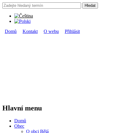
Přejít k hlavnímu obsahu
Hledat
Vyhledávání
Domů
Kontakt
O webu
Přihlásit
Hlavní menu
Hlavní menu
Domů
Obec
O obci Bělá