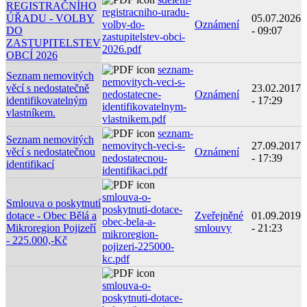
REGISTRAČNÍHO
registracniho-uradu-
ÚŘADU - VOLBY
05.07.2026
volby-do-
Oznámení
DO
- 09:07
zastupitelstev-obci-
ZASTUPITELSTEV
2026.pdf
OBCÍ 2026
seznam-
Seznam nemovitých
nemovitych-veci-s-
věcí s nedostatečně
23.02.2017
nedostatecne-
Oznámení
identifikovatelným
- 17:29
identifikovatelnym-
vlastníkem.
vlastnikem.pdf
seznam-
Seznam nemovitých
nemovitych-veci-s-
27.09.2017
věcí s nedostatečnou
Oznámení
nedostatecnou-
- 17:39
identifikací
identifikaci.pdf
smlouva-o-
Smlouva o poskytnutí
poskytnuti-dotace-
dotace - Obec Bělá a
Zveřejněné
01.09.2019
obec-bela-a-
Mikroregion Pojizeří
smlouvy
- 21:23
mikroregion-
- 225.000,-Kč
pojizeri-225000-
kc.pdf
smlouva-o-
poskytnuti-dotace-